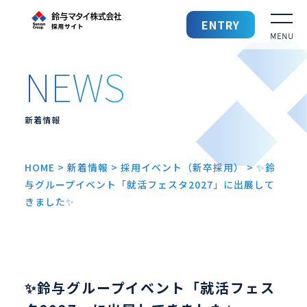
鈴与マタイ 採用サイト
ENTRY
採用TOP
鈴与マタイを知る
新着情報
鈴与マタイの仕事
HOME
>
新着情報
>
採用イベント（新卒採用）
>
✨鈴
与グループイベント「就活フェスタ2027」に出展して
働きやすい環境
きました✨
先輩社員の声
募集要項
✨鈴与グループイベント「就活フェス