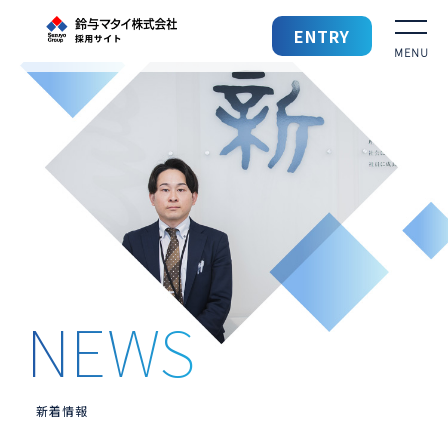
鈴与マタイ 採用サイト
ENTRY
採用TOP
鈴与マタイを知る
鈴与マタイの仕事
働きやすい環境
先輩社員の声
募集要項
新着情報