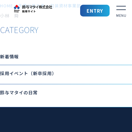
HOME
>
先輩社員の声
>
包装資材事業部
鈴与マタイ 採用サイト
ENTRY
小林 舜
CATEGORY
採用TOP
鈴与マタイを知る
新着情報
鈴与マタイの仕事
採用イベント（新卒採用）
働きやすい環境
鈴与マタイの日常
先輩社員の声
募集要項