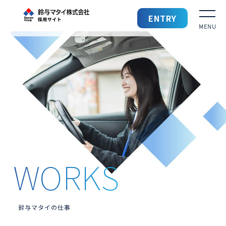
鈴与マタイ 採用サイト
ENTRY
採用TOP
鈴与マタイを知る
鈴与マタイの仕事
働きやすい環境
先輩社員の声
募集要項
鈴与マタイの仕事