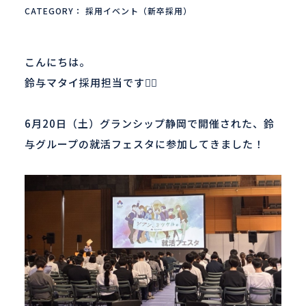
CATEGORY：
採用イベント（新卒採用）
新着情報
こんにちは。
鈴与マタイ採用担当です💁‍♀️
ENTRY
6
月
20
日（土）グランシップ静岡で開催された、鈴
与グループの就活フェスタに参加してきました！