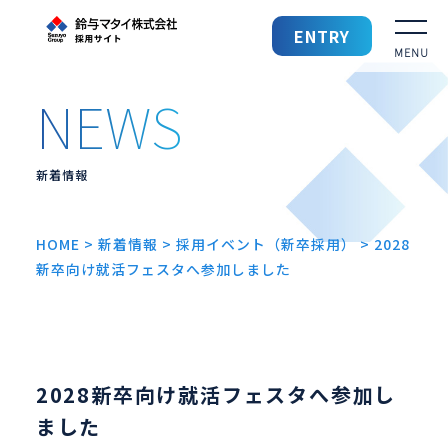
鈴与マタイ 採用サイト
ENTRY
採用TOP
鈴与マタイを知る
新着情報
鈴与マタイの仕事
HOME
>
新着情報
>
採用イベント（新卒採用）
>
2028
新卒向け就活フェスタへ参加しました
働きやすい環境
先輩社員の声
2028新卒向け就活フェスタへ参加し
募集要項
ました