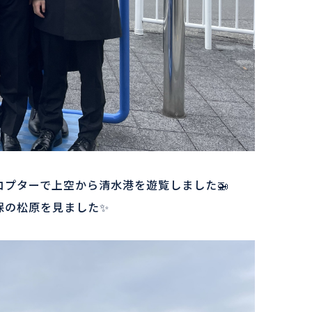
プターで上空から清水港を遊覧しました🚁
保の松原を見ました✨