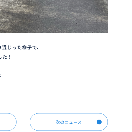
り混じった様子で、
した！

次のニュース