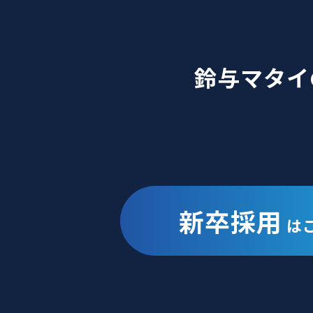
鈴与マタイ
新卒採用
は