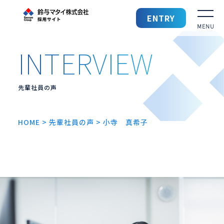
鈴与マタイ 採用サイト
ENTRY
採用TOP
鈴与マタイを知る
先輩社員の声
鈴与マタイの仕事
HOME
>
先輩社員の声
>
小寺 真希子
働きやすい環境
先輩社員の声
募集要項